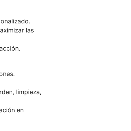
sonalizado.
aximizar las
facción.
ones.
rden, limpieza,
ación en