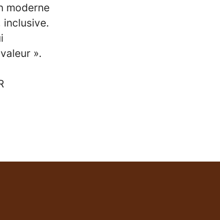
on moderne
 inclusive.
i
valeur ».
R