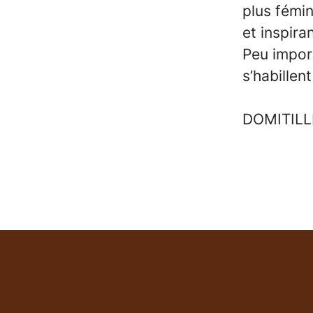
plus fémi
et inspira
Peu import
s’habillen
DOMITILL