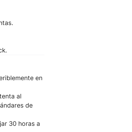
ntas.
ck.
feriblemente en
tenta al
tándares de
jar 30 horas a