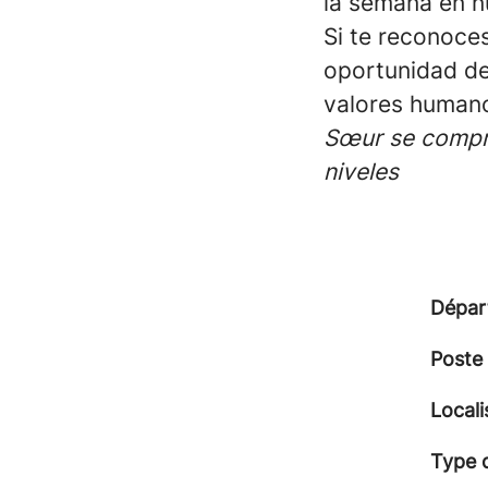
la semana en n
Si te reconoces
oportunidad de
valores humano
Sœur se compro
niveles
Dépar
Poste
Locali
Type 