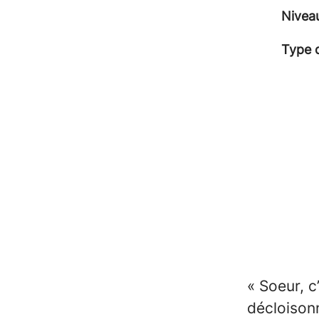
Nivea
Type 
« Soeur, c’
décloison